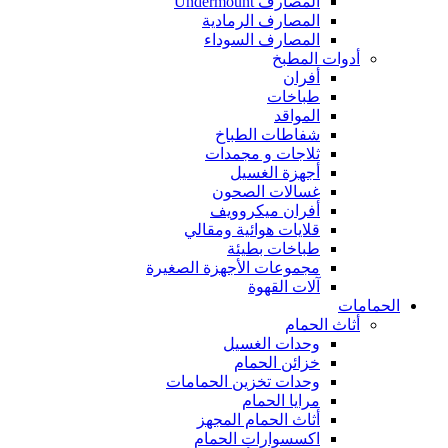
المصارف Undermount
المصارف الرمادية
المصارف السوداء
أدوات المطبخ
أفران
طباخات
المواقد
شفاطات الطباخ
ثلاجات و مجمدات
أجهزة الغسيل
غسالات الصحون
أفران ميكروويف
قلايات هوائية ومقالي
طباخات بطيئة
مجموعات الأجهزة الصغيرة
آلات القهوة
الحمامات
أثاث الحمام
وحدات الغسيل
خزائن الحمام
وحدات تخزين الحمامات
مرايا الحمام
أثاث الحمام المجهز
اكسسوارات الحمام