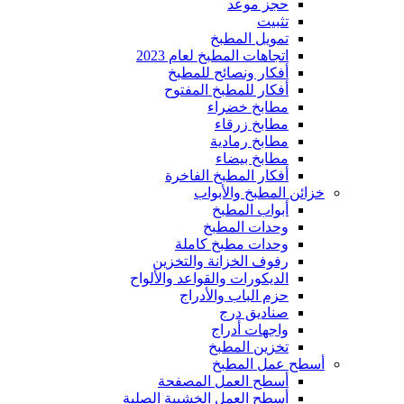
حجز موعد
تثبيت
تمويل المطبخ
اتجاهات المطبخ لعام 2023
أفكار ونصائح للمطبخ
أفكار للمطبخ المفتوح
مطابخ خضراء
مطابخ زرقاء
مطابخ رمادية
مطابخ بيضاء
أفكار المطبخ الفاخرة
خزائن المطبخ والأبواب
أبواب المطبخ
وحدات المطبخ
وحدات مطبخ كاملة
رفوف الخزانة والتخزين
الديكورات والقواعد والألواح
حزم الباب والأدراج
صناديق درج
واجهات أدراج
تخزين المطبخ
أسطح عمل المطبخ
أسطح العمل المصفحة
أسطح العمل الخشبية الصلبة