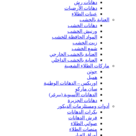
دهانات رش
دهانات الأرضيات
عينات الطلاء
العناية بالخشب
دهانات الخشب
ورنيش الخشب
المواد الحافظة للخشب
زيت الخشب
شمع الخشب
العناية بالخشب الخارجي
العناية بالخشب الداخلي
ماركات الطلاء الشعبية
جوتن
همبل
اوريكس – الدهانات الوطنية
سان ماركو
الدهانات الآسيوية (بيرغر)
دهانات الجزيرة
أدوات ومستلزمات الديكور
بكرات الدهانات
فرش الدهانات
صواني الطلاء
منصات الطلاء
أوراق الغبار