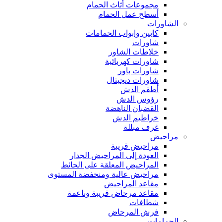
مجموعات أثاث الحمام
أسطح عمل الحمام
الشاورات
كابين وابواب الحمامات
شاورات
خلاطات الشاور
شاورات كهربائية
شاورات باور
شاورات ديجيتال
أطقم الدش
رؤوس الدش
القضبان الناهضة
خراطيم الدش
غرف مبللة
مراحيض
مراحيض قريبة
العودة إلى المراحيض الجدار
المراحيض المعلقة على الحائط
مراحيض عالية ومنخفضة المستوى
مقاعد المراحيض
مقاعد مرحاض قريبة وناعمة
شطافات
فرش المرحاض
الحمامات