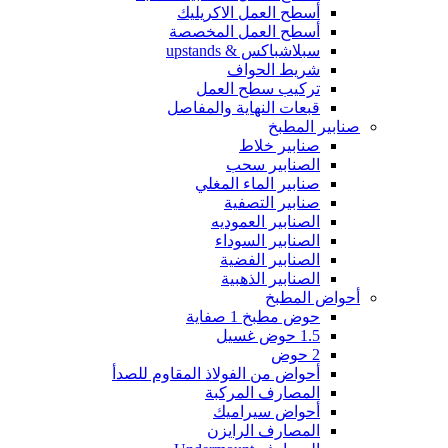
أسطح العمل الاكريليك
أسطح العمل المخصصة
سبلاشباكس & upstands
شريط الحواف
تركيب سطح العمل
قبعات النهاية والمفاصل
صنابير المطبخ
صنابير خلاط
الصنابير سحب
صنابير الماء المغلي
صنابير التصفية
الصنابير العموديه
الصنابير السوداء
الصنابير الفضية
الصنابير الذهبية
أحواض المطبخ
حوض مطبخ 1 صفاية
1.5 حوض غسيل
2 حوض
أحواض من الفولاذ المقاوم للصدأ
المصارف المركبة
أحواض سيراميك
المصارف الرايزن