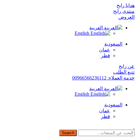
هدايا رابح
منتدى رابح
العروض
العربية
English
السعودية
عمان
قطر
عن رابح
تتبع الطلب
خدمة العملاء: 00966566236112
العربية
English
السعودية
عمان
قطر
Search