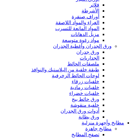
فلاتر
الأشرطة
أوراف صنفرة
الغراء والمواد اللاصقة
المواد المانعة للتسرب
مزيل الدهانات
مواد رغوة متوسعة
ورق الجدران وأغطية الجدران
ورق جدران
الجداريات
ملصقات الحائط
طبقة خلفية من البلاستيك والنوافذ
لوحات الحائط الزخرفية
خلفيات زرقاء
خلفيات رمادية
خلفيات خضراء
ورق حائط بيج
خلفية منقوشة
أدوات ورق الجدران
ورق بطانة
مطابخ وأجهزة منزلية
مطابخ جاهزة
تصفح المطابخ