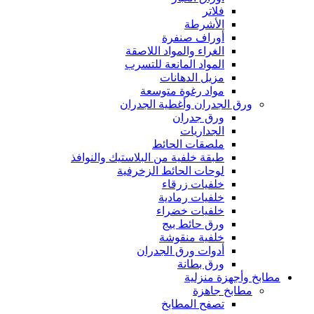
فلاتر
الأشرطة
أوراف صنفرة
الغراء والمواد اللاصقة
المواد المانعة للتسرب
مزيل الدهانات
مواد رغوة متوسعة
ورق الجدران وأغطية الجدران
ورق جدران
الجداريات
ملصقات الحائط
طبقة خلفية من البلاستيك والنوافذ
لوحات الحائط الزخرفية
خلفيات زرقاء
خلفيات رمادية
خلفيات خضراء
ورق حائط بيج
خلفية منقوشة
أدوات ورق الجدران
ورق بطانة
مطابخ وأجهزة منزلية
مطابخ جاهزة
تصفح المطابخ