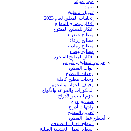
حجز موعد
تثبيت
تمويل المطبخ
اتجاهات المطبخ لعام 2023
أفكار ونصائح للمطبخ
أفكار للمطبخ المفتوح
مطابخ خضراء
مطابخ زرقاء
مطابخ رمادية
مطابخ بيضاء
أفكار المطبخ الفاخرة
خزائن المطبخ والأبواب
أبواب المطبخ
وحدات المطبخ
وحدات مطبخ كاملة
رفوف الخزانة والتخزين
الديكورات والقواعد والألواح
حزم الباب والأدراج
صناديق درج
واجهات أدراج
تخزين المطبخ
أسطح عمل المطبخ
أسطح العمل المصفحة
أسطح العمل الخشبية الصلبة