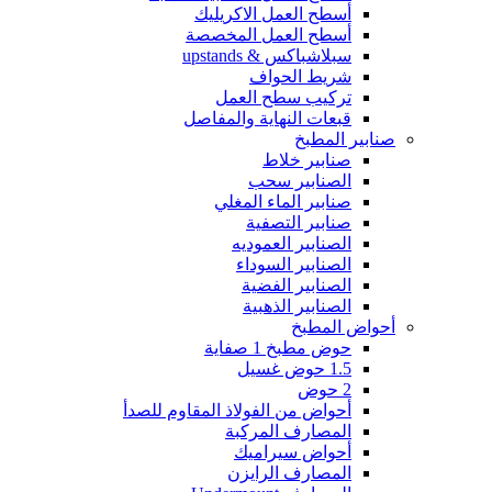
أسطح العمل الاكريليك
أسطح العمل المخصصة
سبلاشباكس & upstands
شريط الحواف
تركيب سطح العمل
قبعات النهاية والمفاصل
صنابير المطبخ
صنابير خلاط
الصنابير سحب
صنابير الماء المغلي
صنابير التصفية
الصنابير العموديه
الصنابير السوداء
الصنابير الفضية
الصنابير الذهبية
أحواض المطبخ
حوض مطبخ 1 صفاية
1.5 حوض غسيل
2 حوض
أحواض من الفولاذ المقاوم للصدأ
المصارف المركبة
أحواض سيراميك
المصارف الرايزن