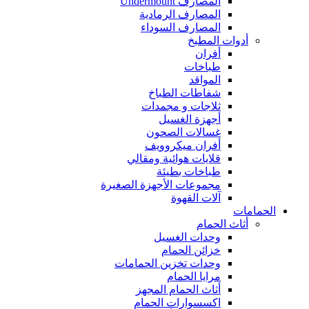
المصارف Undermount
المصارف الرمادية
المصارف السوداء
أدوات المطبخ
أفران
طباخات
المواقد
شفاطات الطباخ
ثلاجات و مجمدات
أجهزة الغسيل
غسالات الصحون
أفران ميكروويف
قلايات هوائية ومقالي
طباخات بطيئة
مجموعات الأجهزة الصغيرة
آلات القهوة
الحمامات
أثاث الحمام
وحدات الغسيل
خزائن الحمام
وحدات تخزين الحمامات
مرايا الحمام
أثاث الحمام المجهز
اكسسوارات الحمام