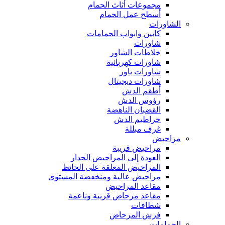
مجموعات أثاث الحمام
أسطح عمل الحمام
الشاورات
كابين وابواب الحمامات
شاورات
خلاطات الشاور
شاورات كهربائية
شاورات باور
شاورات ديجيتال
أطقم الدش
رؤوس الدش
القضبان الناهضة
خراطيم الدش
غرف مبللة
مراحيض
مراحيض قريبة
العودة إلى المراحيض الجدار
المراحيض المعلقة على الحائط
مراحيض عالية ومنخفضة المستوى
مقاعد المراحيض
مقاعد مرحاض قريبة وناعمة
شطافات
فرش المرحاض
الحمامات