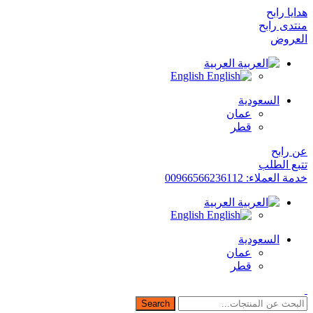
هدايا رابح
منتدى رابح
العروض
العربية
English
السعودية
عمان
قطر
عن رابح
تتبع الطلب
خدمة العملاء: 00966566236112
العربية
English
السعودية
عمان
قطر
Search