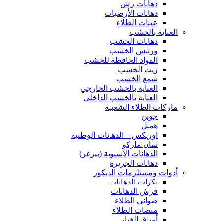
دهانات رش
دهانات الأرضيات
عينات الطلاء
العناية بالخشب
دهانات الخشب
ورنيش الخشب
المواد الحافظة للخشب
زيت الخشب
شمع الخشب
العناية بالخشب الخارجي
العناية بالخشب الداخلي
ماركات الطلاء الشعبية
جوتن
همبل
اوريكس – الدهانات الوطنية
سان ماركو
الدهانات الآسيوية (بيرغر)
دهانات الجزيرة
أدوات ومستلزمات الديكور
بكرات الدهانات
فرش الدهانات
صواني الطلاء
منصات الطلاء
أوراق الغبار