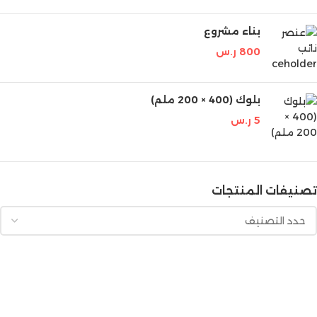
بناء مشروع
800
ر.س
بلوك (400 × 200 ملم)
5
ر.س
تصنيفات المنتجات