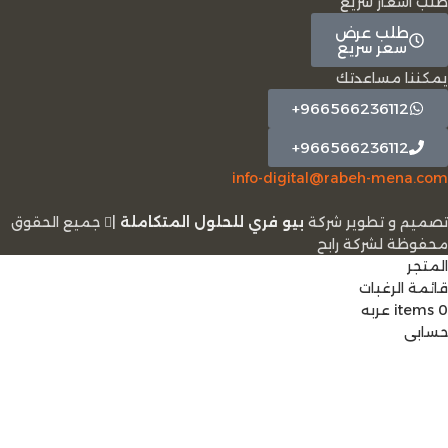
طلب أسعار سريع
طلب عرض
سعر سريع
يمكننا مساعدتك
966566236112+
966566236112+
info-digital@rabeh-mena.com
تصميم و تطوير شركة
بيو فري للحلول المتكاملة
|
ﺟﻤﻴﻊ اﻟﺤﻘﻮق
ﻣﺤﻔﻮﻇﺔ لشرﻛﺔ رابح
المتجر
قائمة الرغبات
0
items
عربه
حسابي