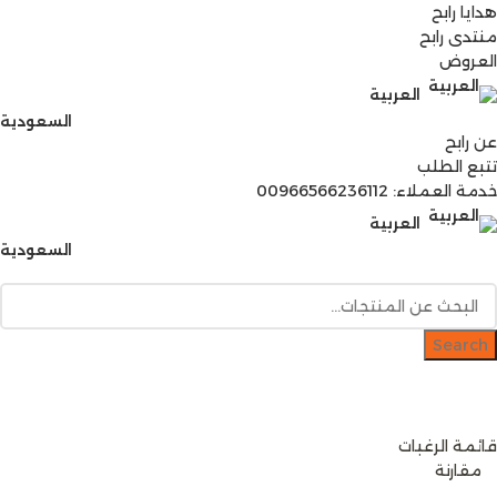
هدايا رابح
منتدى رابح
العروض
العربية
السعودية
عن رابح
تتبع الطلب
خدمة العملاء: 00966566236112
العربية
السعودية
Search
دخول / إشتراك
رصيدك
[mini-wallet]
قائمة الرغبات
0
مقارنة
0
items
0
ر.س