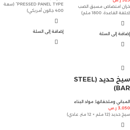
PRESSED PANEL TYPE” (سعة
خزان امتصاص مسبق الصب
400 جالون أمريكي)
(حلقة القاعدة، 1800 ملم)
إضافة إلى السلة
إضافة إلى السلة
سيخ حديد (STEEL
BAR)
المباني وملحقاتها
,
مواد البناء
3,050
ر.س
سيخ حديد (12 ملم × 12 متر، عادي)