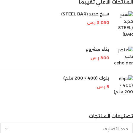
المنتجات الأعلي تقييماً
سيخ حديد (STEEL BAR)
3,050
ر.س
بناء مشروع
800
ر.س
بلوك (400 × 200 ملم)
5
ر.س
تصنيفات المنتجات