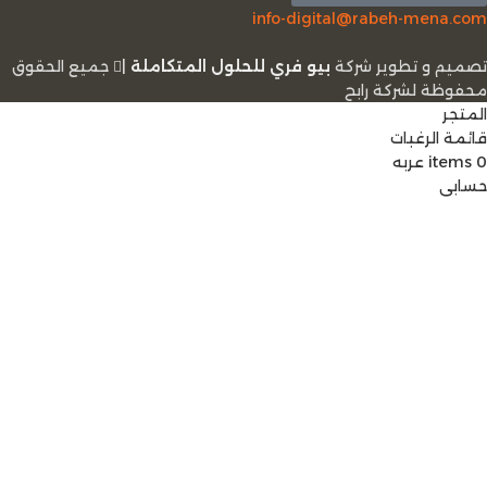
info-digital@rabeh-mena.com
تصميم و تطوير شركة
بيو فري للحلول المتكاملة
|
ﺟﻤﻴﻊ اﻟﺤﻘﻮق
ﻣﺤﻔﻮﻇﺔ لشرﻛﺔ رابح
المتجر
قائمة الرغبات
0
items
عربه
حسابي