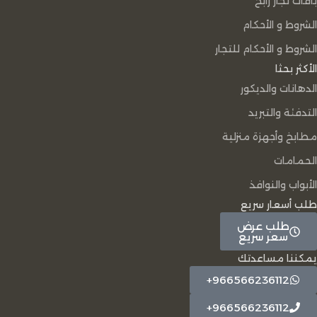
باقات تُجار رابح
الشروط و الأحكام
الشروط و الأحكام للتجار
الأكثر بحثا
الدهانات والديكور
التدفئة والتبريد
مطابخ وأجهزة منزلية
الحمامات
الأبواب والنوافذ
طلب أسعار سريع
طلب عرض
سعر سريع
يمكننا مساعدتك
966566236112+
966566236112+