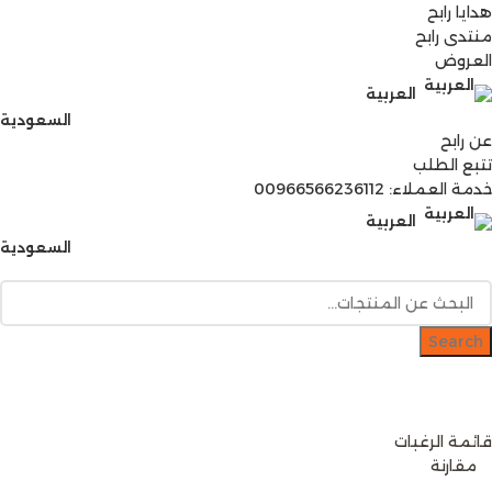
هدايا رابح
منتدى رابح
العروض
العربية
السعودية
عن رابح
تتبع الطلب
خدمة العملاء: 00966566236112
العربية
السعودية
Search
دخول / إشتراك
رصيدك
[mini-wallet]
قائمة الرغبات
0
مقارنة
0
items
0
ر.س