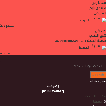
هدايا رابح
منتدى رابح
العروض
العربية
السعودية
عن رابح
تتبع الطلب
خدمة العملاء: 00966566236112
العربية
السعودية
Search
دخول / إشتراك
رصيدك
[mini-wallet]
قائمة الرغبات
0
مقارنة