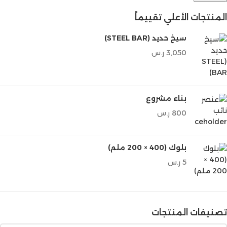
المنتجات الأعلي تقييماً
سيخ حديد (STEEL BAR)
3,050
ر.س
بناء مشروع
800
ر.س
بلوك (400 × 200 ملم)
5
ر.س
تصنيفات المنتجات