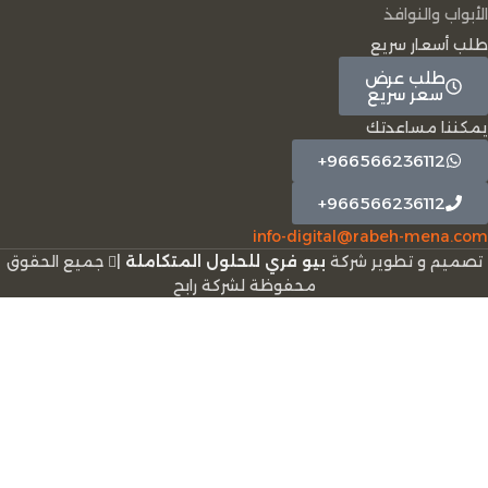
الأبواب والنوافذ
طلب أسعار سريع
طلب عرض
سعر سريع
يمكننا مساعدتك
966566236112+
966566236112+
info-digital@rabeh-mena.com
تصميم و تطوير شركة
بيو فري للحلول المتكاملة
|
ﺟﻤﻴﻊ اﻟﺤﻘﻮق
ﻣﺤﻔﻮﻇﺔ لشرﻛﺔ رابح