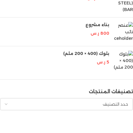
بناء مشروع
800
ر.س
بلوك (400 × 200 ملم)
5
ر.س
تصنيفات المنتجات