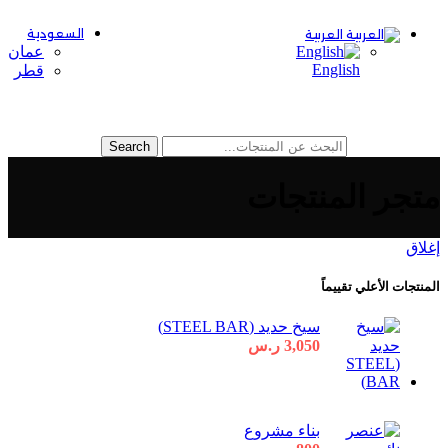
السعودية
العربية
عمان
English
قطر
القائمة
Search
متجر المنتجات
إغلاق
المنتجات الأعلي تقييماً
سيخ حديد (STEEL BAR)
3,050
ر.س
بناء مشروع