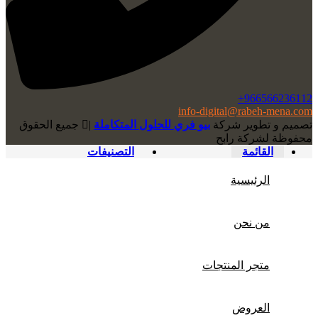
966566236112+
info-digital@rabeh-mena.com
تصميم و تطوير شركة
بيو فري للحلول المتكاملة
|
ﺟﻤﻴﻊ اﻟﺤﻘﻮق
ﻣﺤﻔﻮﻇﺔ لشرﻛﺔ رابح
القائمة
التصنيفات
الرئيسية
من نحن
متجر المنتجات
العروض