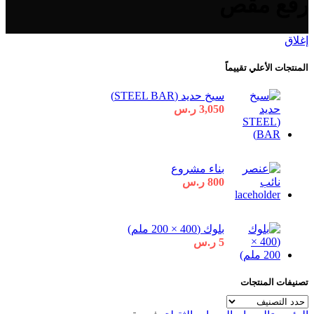
رفع مقص
إغلاق
المنتجات الأعلي تقييماً
سيخ حديد (STEEL BAR)
3,050
ر.س
بناء مشروع
800
ر.س
بلوك (400 × 200 ملم)
5
ر.س
تصنيفات المنتجات