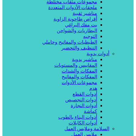
مجموعات مثقاب مختلطة
ملحقات الأدوات المتعددة
مناشير ثقبية
أقراص طاحونة الزاوية
بت مفك البراغي
البطاريات والشواحن
التوجيه
الطبطبات والمفاتيح وحاملي
التنظيف والتحضير
أدوات يدوية
مناشير يدوية
المقاييس والمستويات
المفكات والشدات
المفكات والمفاتيح
مجموعات الأدوات
هدم
أدوات القطع
أدوات التجصيص
أدوات النجارة
كماشة
أدوات البناء بالطوب
أدوات الكابلات
السلامة وملابس العمل
ملابس العمل