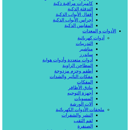
كاميرات مراقبة ذكية
التدفئة الذكية
أقفال الأبواب الذكية
أجراس الأبواب الذكية
المقابس الذكية
الأدوات و المعدات
أدوات كهربائية
التدريبات
مناشير
ساندرز
أدوات متعددة وأدوات هواية
المطاحن الزاوية
أطقم وحزم مزدوجة
مفكات التأثير والشدات
المفكات
بنادق الأظافر
أجهزة التوجيه
المسويات
آلات الورشة
ملحقات الأدوات الكهربائية
النشر والشفرات
لقم الثقب
الصنفرة