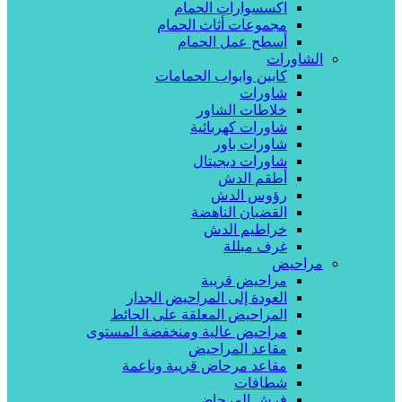
اكسسوارات الحمام
مجموعات أثاث الحمام
أسطح عمل الحمام
الشاورات
كابين وابواب الحمامات
شاورات
خلاطات الشاور
شاورات كهربائية
شاورات باور
شاورات ديجيتال
أطقم الدش
رؤوس الدش
القضبان الناهضة
خراطيم الدش
غرف مبللة
مراحيض
مراحيض قريبة
العودة إلى المراحيض الجدار
المراحيض المعلقة على الحائط
مراحيض عالية ومنخفضة المستوى
مقاعد المراحيض
مقاعد مرحاض قريبة وناعمة
شطافات
فرش المرحاض