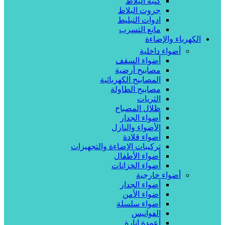
كتبة البلاط
جروت البلاط
ادوات التبليط
مانع التسرب
الكهرباء والإضاءة
أضواء داخلية
أضواء السقف
مصابيح أرضية
المصابيح الكهربائية
مصابيح الطاولة
الثريات
ظلال المصباح
أضواء الجدار
الأضواء والنازل
أضواء قلادة
تركيبات الإضاءة والتجهيزات
أضواء الأطفال
أضواء الخزانات
أضواء خارجية
أضواء الجدار
أضواء الأمن
أضواء سلسلة
الفوانيس
أعمدة انارة