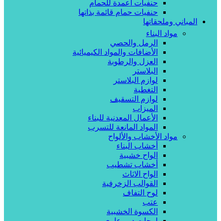
حنفيات أعمدة للحمام
حنفيات حمام قائمة بذاتها
المباني وملحقاتها
مواد البناء
الرمل والحصي
الأضافات والمواد الكيميائية
العزل والرطوبة
البلاستر
لوازم البلاستر
التغطية
لوازم التسقيف
الميزاب
الأعمال المعدنية للبناء
المواد المانعة للتسرب
مواد الأخشاب والألواح
أخشاب البناء
الواح خشبية
أخشاب تشطيب
الواح الاثاث
القوالب الزخرفية
لوح التفاف
عتب
الكسوة الخشبية
لوحات دور علوي