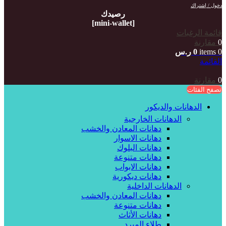
دخول / إشتراك
رصيدك
[mini-wallet]
قائمة الرغبات
0
مقارنة
0
items
0
ر.س
القائمة
0
مقارنة
تصفح الفئات
الدهانات والديكور
الدهانات الخارجية
دهانات المعادن والخشب
دهانات الاسوار
دهانات البلوك
دهانات متنوعة
دهانات الابواب
دهانات ديكورية
الدهانات الداخلية
دهانات المعادن والخشب
دهانات متنوعة
دهانات الأثاث
طلاء المبرد