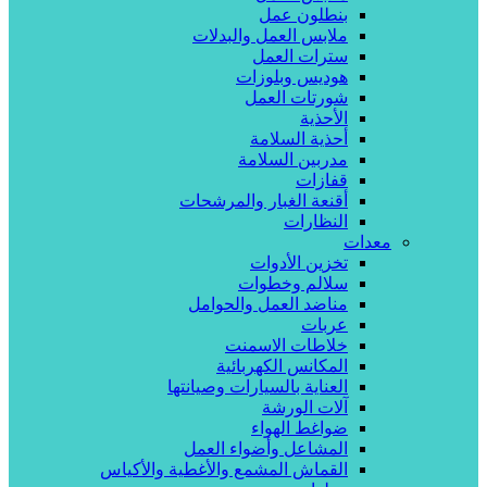
بنطلون عمل
ملابس العمل والبدلات
سترات العمل
هوديس وبلوزات
شورتات العمل
الأحذية
أحذية السلامة
مدربين السلامة
قفازات
أقنعة الغبار والمرشحات
النظارات
معدات
تخزين الأدوات
سلالم وخطوات
مناضد العمل والحوامل
عربات
خلاطات الاسمنت
المكانس الكهربائية
العناية بالسيارات وصيانتها
آلات الورشة
ضواغط الهواء
المشاعل وأضواء العمل
القماش المشمع والأغطية والأكياس