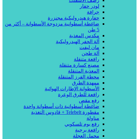
رصف الأسفلت
لودر حفار
جرافة
حفارة هيدروليكية مجنزرة
ضاغطة أسطوانية مزدوجة الأسطوانة – أكثر من
5 طن
مكدس المغذية
آلة الحفر الهيدروليكية
مان ليفت
آلة طحن
رافعة متنقلة
مصنع كسارة متنقلة
المغذية المتنقلة
محطة الفرز المتنقلة
ممهدة الطرق
الأسطوانة الإطارات الهوائية
رافعة للطرق الوعرة
رفع مقص
ضاغطة أسطوانية ذات أسطوانة واحدة
مقطورة Telebelt + قادوس التغذية
مناولة
رفع بوم تلسكوبي
رافعة برجية
محمل العجلة