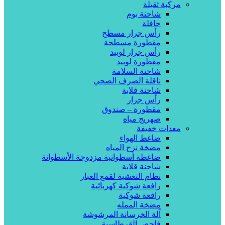
مركبة ثقيلة
شاحنة بوم
حافلة
رأس جرار مسطح
مقطورة مسطحة
رأس جرار لوبيد
مقطورة لوبيد
شاحنة السلامة
ناقلة الصرف الصحي
شاحنة قلابة
رأس جرار
مقطورة – صندوق
صهريج مياه
معدات خفيفة
ضاغط الهواء
مضخة نزح المياه
ضاغطة أسطوانية مزدوجة الأسطوانة
شاحنة قلابة
نظام التغشية لقمع الغبار
رافعة شوكية كهربائية
رافعة شوكية
مضخة الممله
آلة الخرسانة المرشوشة
فاحص القرطاسية