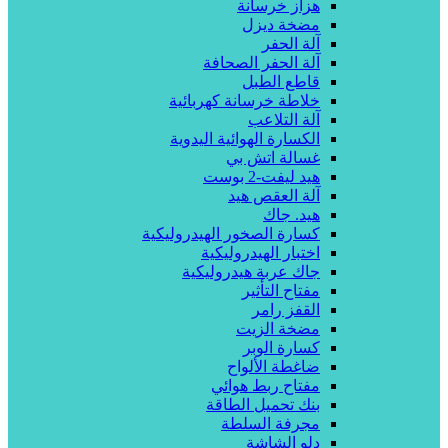
هزاز خرسانة
مضخة ديزل
آلة الحفر
آلة الحفر الصحافة
قاطع الطبل
خلاطة خرسانة كهربائية
آلة التلاعب
الكسارة الهوائية اليدوية
غسالة اتش بي
هيد ليفت-2 بوست
آلة العقص هيد
هيد. جاك
كسارة الصخور الهيدروليكية
اختبار الهيدروليكية
جاك عربة هيدروليكية
مفتاح التأثير
القفز رامر
مضخة الزيت
كسارة الوبر
ضاغطة الألواح
مفتاح ربط هوائي
بنك تحميل الطاقة
مجرفة السلطة
دلو الشاشة