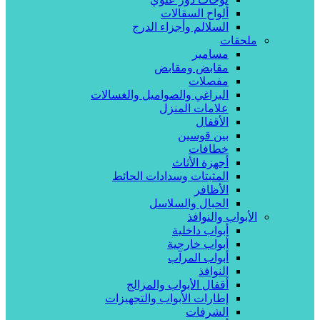
ألواح السقالات
السلالم وأجزاء الدرج
ملحقات
مسامير
مقابض ومقابض
مفصلات
البراغي والصواميل والغسالات
علامات المنزل
الأقفال
بين قوسين
خطافات
أجهزة الأثاث
المثبتات وسدادات الحائط
الأظافر
الحبال والسلاسل
الأبواب والنوافذ
أبواب داخلية
أبواب خارجية
أبواب المرآب
النوافذ
أقفال الأبواب والمزالج
إطارات الأبواب والتجهيزات
الشرفات