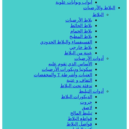
أبواب وبوابات علوية
البلاط والأرضيات
البلاط
بلاط الأرضيات
بلاط الحائط
بلاط الحمام
بلاط المطبخ
الفسيفساء والبلاط الحدودي
بلاط خارجي
عينة من البلاط
أدوات الأرضيات
الأساس الذي تقوم عليه
سكوتيا وديكورات الأرضيات
العتبات وأشرطة T والمخفضات
التفاف و عتبة
تدفئة تحت البلاط
أدوات التبليط
الديكورات البلاط
جروت
لاصق
تبليط المالج
قواطع البلاط
فواصل البلاط