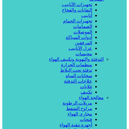
تجهيزات الأنابيب
النفايات والفخاخ
أنابيب
تجهيزات الحمام
الصمامات
الموصلات
أدوات السباكة
المرفقين
عزل الأنابيب
محبسات
التدفئة والتهوية وتكييف الهواء
منظمات الحرارة
تدفئة تحت البلاط
سخانات المياه
علاجات التدفئة
غلايات
تكييف
معالجة الهواء
مزيلات الرطوبة
مراوح الشفط
مجاري الهواء
فتحات
أجهزة تنقية الهواء