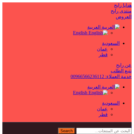
هدايا رابح
منتدى رابح
العروض
العربية
English
السعودية
عمان
قطر
عن رابح
تتبع الطلب
خدمة العملاء: 00966566236112
العربية
English
السعودية
عمان
قطر
Search