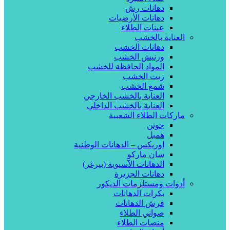
دهانات رش
دهانات الأرضيات
عينات الطلاء
العناية بالخشب
دهانات الخشب
ورنيش الخشب
المواد الحافظة للخشب
زيت الخشب
شمع الخشب
العناية بالخشب الخارجي
العناية بالخشب الداخلي
ماركات الطلاء الشعبية
جوتن
همبل
اوريكس – الدهانات الوطنية
سان ماركو
الدهانات الآسيوية (بيرغر)
دهانات الجزيرة
أدوات ومستلزمات الديكور
بكرات الدهانات
فرش الدهانات
صواني الطلاء
منصات الطلاء