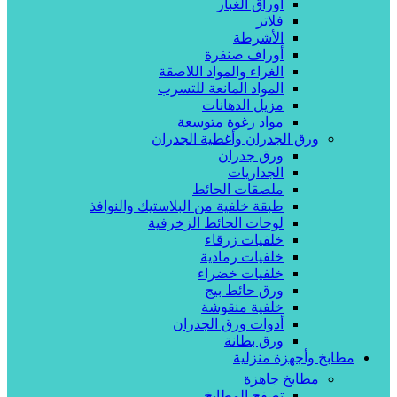
أوراق الغبار
فلاتر
الأشرطة
أوراف صنفرة
الغراء والمواد اللاصقة
المواد المانعة للتسرب
مزيل الدهانات
مواد رغوة متوسعة
ورق الجدران وأغطية الجدران
ورق جدران
الجداريات
ملصقات الحائط
طبقة خلفية من البلاستيك والنوافذ
لوحات الحائط الزخرفية
خلفيات زرقاء
خلفيات رمادية
خلفيات خضراء
ورق حائط بيج
خلفية منقوشة
أدوات ورق الجدران
ورق بطانة
مطابخ وأجهزة منزلية
مطابخ جاهزة
تصفح المطابخ