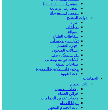
المصارف Undermount
المصارف الرمادية
المصارف السوداء
أدوات المطبخ
أفران
طباخات
المواقد
شفاطات الطباخ
ثلاجات و مجمدات
أجهزة الغسيل
غسالات الصحون
أفران ميكروويف
قلايات هوائية ومقالي
طباخات بطيئة
مجموعات الأجهزة الصغيرة
آلات القهوة
الحمامات
أثاث الحمام
وحدات الغسيل
خزائن الحمام
وحدات تخزين الحمامات
مرايا الحمام
أثاث الحمام المجهز