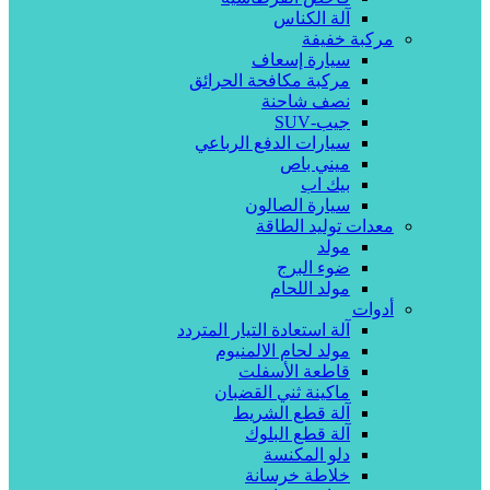
آلة الكناس
مركبة خفيفة
سيارة إسعاف
مركبة مكافحة الحرائق
نصف شاحنة
جيب-SUV
سيارات الدفع الرباعي
ميني باص
بيك اب
سيارة الصالون
معدات توليد الطاقة
مولد
ضوء البرج
مولد اللحام
أدوات
آلة استعادة التيار المتردد
مولد لحام الالمنيوم
قاطعة الأسفلت
ماكينة ثني القضبان
آلة قطع الشريط
آلة قطع البلوك
دلو المكنسة
خلاطة خرسانة