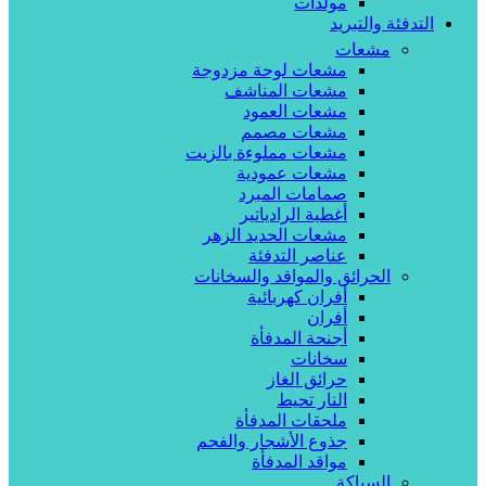
مولدات
التدفئة والتبريد
مشعات
مشعات لوحة مزدوجة
مشعات المناشف
مشعات العمود
مشعات مصمم
مشعات مملوءة بالزيت
مشعات عمودية
صمامات المبرد
أغطية الرادياتير
مشعات الحديد الزهر
عناصر التدفئة
الحرائق والمواقد والسخانات
أفران كهربائية
أفران
أجنحة المدفأة
سخانات
حرائق الغاز
النار تحيط
ملحقات المدفأة
جذوع الأشجار والفحم
مواقد المدفأة
السباكة