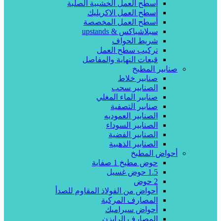
أسطح العمل الخشبية الصلبة
أسطح العمل الاكريليك
أسطح العمل المخصصة
سبلاشباكس & upstands
شريط الحواف
تركيب سطح العمل
قبعات النهاية والمفاصل
صنابير المطبخ
صنابير خلاط
الصنابير سحب
صنابير الماء المغلي
صنابير التصفية
الصنابير العموديه
الصنابير السوداء
الصنابير الفضية
الصنابير الذهبية
أحواض المطبخ
حوض مطبخ 1 صفاية
1.5 حوض غسيل
2 حوض
أحواض من الفولاذ المقاوم للصدأ
المصارف المركبة
أحواض سيراميك
المصارف الرايزن