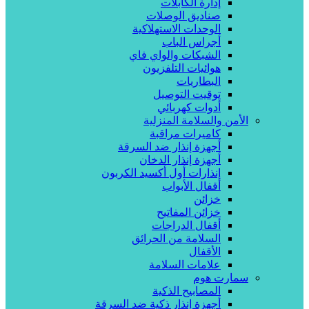
إدارة الكابلات
صناديق الوصلات
الوحدات الاستهلاكية
أجراس الباب
الشبكات والواي فاي
هوائيات التلفزيون
البطاريات
توقيت التوصيل
أدوات كهربائي
الأمن والسلامة المنزلية
كاميرات مراقبة
أجهزة إنذار ضد السرقة
أجهزة إنذار الدخان
إنذارات أول أكسيد الكربون
أقفال الأبواب
خزائن
خزائن المفاتيح
أقفال الدراجات
السلامة من الحرائق
الأقفال
علامات السلامة
سمارت هوم
المصابيح الذكية
أجهزة إنذار ذكية ضد السرقة