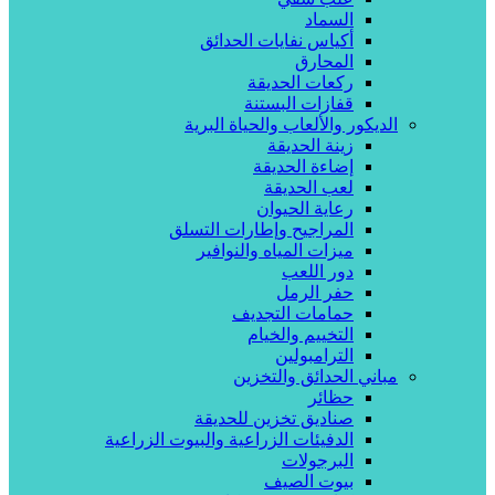
السماد
أكياس نفايات الحدائق
المحارق
ركعات الحديقة
قفازات البستنة
الديكور والألعاب والحياة البرية
زينة الحديقة
إضاءة الحديقة
لعب الحديقة
رعاية الحيوان
المراجيح وإطارات التسلق
ميزات المياه والنوافير
دور اللعب
حفر الرمل
حمامات التجديف
التخييم والخيام
الترامبولين
مباني الحدائق والتخزين
حظائر
صناديق تخزين للحديقة
الدفيئات الزراعية والبيوت الزراعية
البرجولات
بيوت الصيف