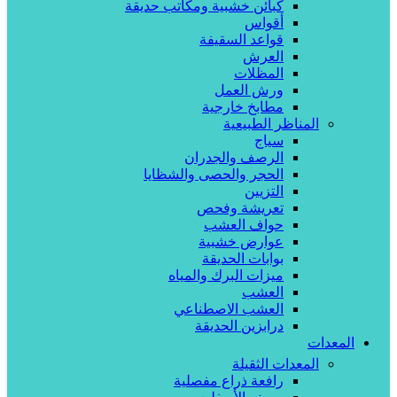
كبائن خشبية ومكاتب حديقة
أقواس
قواعد السقيفة
العرش
المظلات
ورش العمل
مطابخ خارجية
المناظر الطبيعية
سياج
الرصف والجدران
الحجر والحصى والشظايا
التزيين
تعريشة وفحص
حواف العشب
عوارض خشبية
بوابات الحديقة
ميزات البرك والمياه
العشب
العشب الاصطناعي
درابزين الحديقة
المعدات
المعدات الثقيلة
رافعة ذراع مفصلية