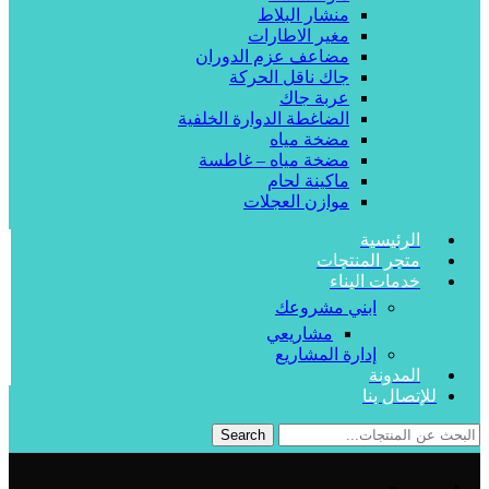
منشار البلاط
مغير الاطارات
مضاعف عزم الدوران
جاك ناقل الحركة
عربة جاك
الضاغطة الدوارة الخلفية
مضخة مياه
مضخة مياه – غاطسة
ماكينة لحام
موازن العجلات
الرئيسية
متجر المنتجات
خدمات البناء
ابني مشروعك
مشاريعي
إدارة المشاريع
المدونة
للإتصال بنا
Search