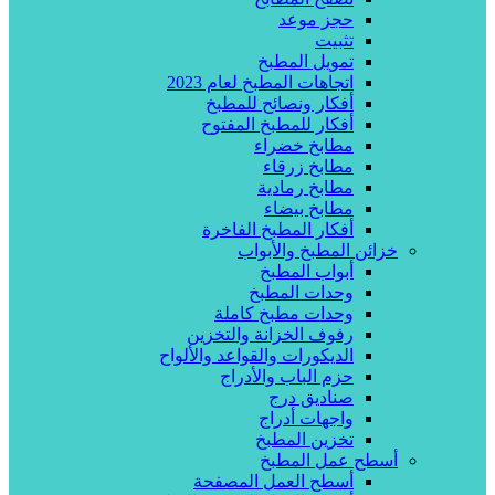
حجز موعد
تثبيت
تمويل المطبخ
اتجاهات المطبخ لعام 2023
أفكار ونصائح للمطبخ
أفكار للمطبخ المفتوح
مطابخ خضراء
مطابخ زرقاء
مطابخ رمادية
مطابخ بيضاء
أفكار المطبخ الفاخرة
خزائن المطبخ والأبواب
أبواب المطبخ
وحدات المطبخ
وحدات مطبخ كاملة
رفوف الخزانة والتخزين
الديكورات والقواعد والألواح
حزم الباب والأدراج
صناديق درج
واجهات أدراج
تخزين المطبخ
أسطح عمل المطبخ
أسطح العمل المصفحة