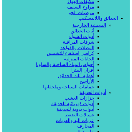
مكيفات الهواء
مراوح السقف
مرطبات الجو
الحدائق واللاندسكيب
المعيشة الخارجية
أثاث الحدائق
أدوات الشواء
شرفات المراقبة
المظلات والقواعد
كراسي استلقاء للتشمس
الحانات المنزلية
أحواض المياه الساخنة والساونا
أفران البيتزا
أغطية أثاث الحدائق
الأراجيح
حمامات السباحة وملحقاتها
أدوات الحديقة
جزازات العشب
أدوات كهربائية للحديقة
أدوات يدوية للحديقة
غسالات الضغط
عربات اليد والعربات
المجارف
علب سقي