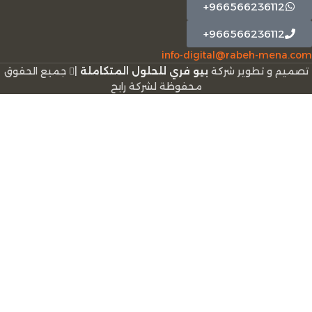
966566236112+
966566236112+
info-digital@rabeh-mena.com
تصميم و تطوير شركة
بيو فري للحلول المتكاملة
|
ﺟﻤﻴﻊ اﻟﺤﻘﻮق
ﻣﺤﻔﻮﻇﺔ لشرﻛﺔ رابح