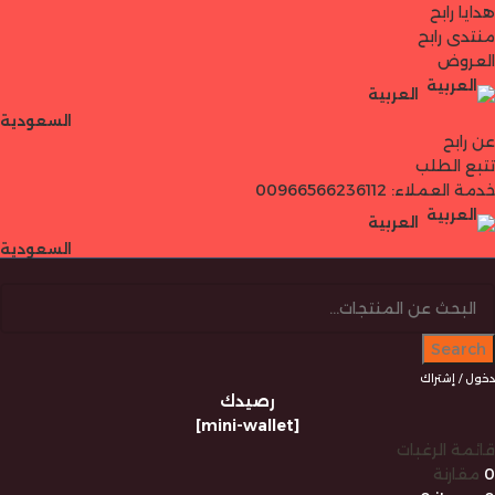
هدايا رابح
منتدى رابح
العروض
العربية
السعودية
عن رابح
تتبع الطلب
خدمة العملاء: 00966566236112
العربية
السعودية
Search
دخول / إشتراك
رصيدك
[mini-wallet]
قائمة الرغبات
0
مقارنة