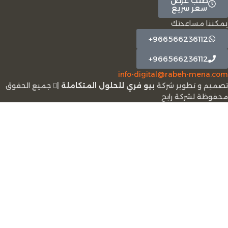
طلب عرض
سعر سريع
يمكننا مساعدتك
966566236112+
966566236112+
info-digital@rabeh-mena.com
تصميم و تطوير شركة
بيو فري للحلول المتكاملة
|
ﺟﻤﻴﻊ اﻟﺤﻘﻮق
ﻣﺤﻔﻮﻇﺔ لشرﻛﺔ رابح