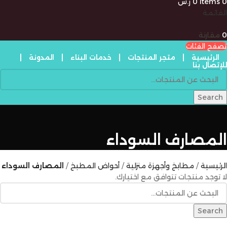
0
items
0
ر.س
القائمة
0
مقارنة
تصفح الفئات
الرئيسية
متجر المنتجات
خدمات البناء
المدونة
للإتصال بنا
Search
المصارف السوداء
الرئيسية
مطابخ وأجهزة منزلية
أحواض المطبخ
المصارف السوداء
لا توجد منتجات تتوافق مع اختيارك.
Search