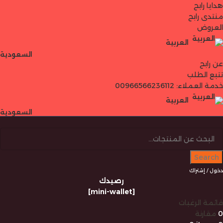
هدايا رابح
منتدى رابح
العروض
العربية
السعودية
عن رابح
تتبع الطلب
خدمة العملاء: 00966566236112
العربية
السعودية
Search
دخول / إشتراك
رصيدك
[mini-wallet]
قائمة الرغبات
0
مقارنة