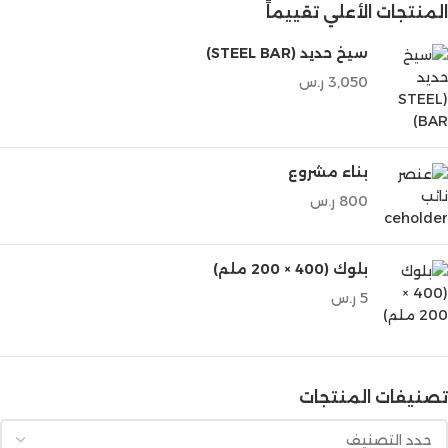
المنتجات الأعلي تقييماً
سيخ حديد (STEEL BAR)
3,050
ر.س
بناء مشروع
800
ر.س
بلوك (400 × 200 ملم)
5
ر.س
تصنيفات المنتجات