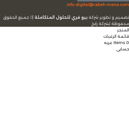
info-digital@rabeh-mena.com
تصميم و تطوير شركة
بيو فري للحلول المتكاملة
|
ﺟﻤﻴﻊ اﻟﺤﻘﻮق
ﻣﺤﻔﻮﻇﺔ لشرﻛﺔ رابح
المتجر
قائمة الرغبات
0
items
عربه
حسابي