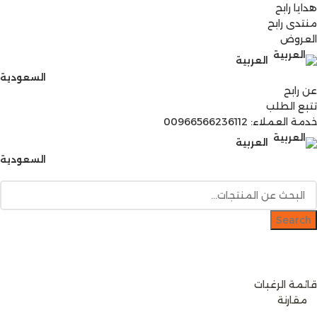
هدايا رابح
منتدى رابح
العروض
العربية
السعودية
عن رابح
تتبع الطلب
خدمة العملاء: 00966566236112
العربية
السعودية
Search
دخول / إشتراك
رصيدك
[mini-wallet]
قائمة الرغبات
0
مقارنة
0
items
0
ر.س