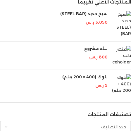
المنتجات الأعلي تقييماً
سيخ حديد (STEEL BAR)
3,050
ر.س
بناء مشروع
800
ر.س
بلوك (400 × 200 ملم)
5
ر.س
تصنيفات المنتجات