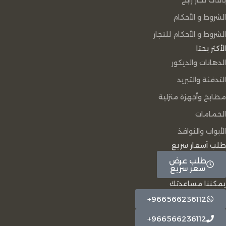
الشروط و الأحكام
الشروط و الأحكام للتجار
الأكثر بحثا
الدهانات والديكور
التدفئة والتبريد
مطابخ وأجهزة منزلية
الحمامات
الأبواب والنوافذ
طلب أسعار سريع
طلب عرض
سعر سريع
يمكننا مساعدتك
966566236112+
966566236112+