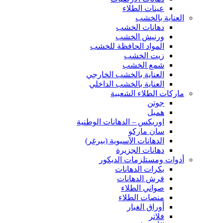
عينات الطلاء
العناية بالخشب
دهانات الخشب
ورنيش الخشب
المواد الحافظة للخشب
زيت الخشب
شمع الخشب
العناية بالخشب الخارجي
العناية بالخشب الداخلي
ماركات الطلاء الشعبية
جوتن
همبل
اوريكس – الدهانات الوطنية
سان ماركو
الدهانات الآسيوية (بيرغر)
دهانات الجزيرة
أدوات ومستلزمات الديكور
بكرات الدهانات
فرش الدهانات
صواني الطلاء
منصات الطلاء
أوراق الغبار
فلاتر