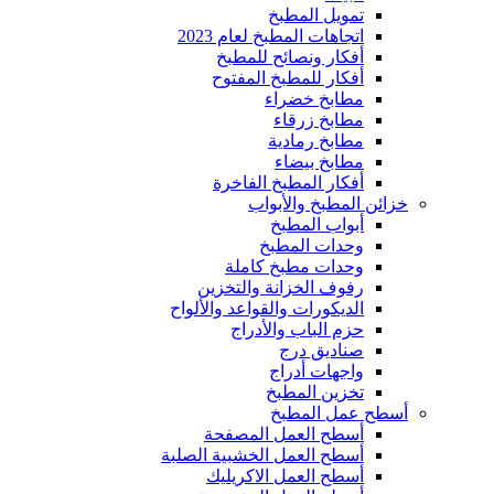
تمويل المطبخ
اتجاهات المطبخ لعام 2023
أفكار ونصائح للمطبخ
أفكار للمطبخ المفتوح
مطابخ خضراء
مطابخ زرقاء
مطابخ رمادية
مطابخ بيضاء
أفكار المطبخ الفاخرة
خزائن المطبخ والأبواب
أبواب المطبخ
وحدات المطبخ
وحدات مطبخ كاملة
رفوف الخزانة والتخزين
الديكورات والقواعد والألواح
حزم الباب والأدراج
صناديق درج
واجهات أدراج
تخزين المطبخ
أسطح عمل المطبخ
أسطح العمل المصفحة
أسطح العمل الخشبية الصلبة
أسطح العمل الاكريليك