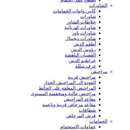
الشاورات
كابين وابواب الحمامات
شاورات
خلاطات الشاور
شاورات كهربائية
شاورات باور
شاورات ديجيتال
أطقم الدش
رؤوس الدش
القضبان الناهضة
خراطيم الدش
غرف مبللة
مراحيض
مراحيض قريبة
العودة إلى المراحيض الجدار
المراحيض المعلقة على الحائط
مراحيض عالية ومنخفضة المستوى
مقاعد المراحيض
مقاعد مرحاض قريبة وناعمة
شطافات
فرش المرحاض
الحمامات
حمامات الاستحمام