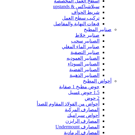
أسطح العمل المخصصة
سبلاشباكس & upstands
شريط الحواف
تركيب سطح العمل
قبعات النهاية والمفاصل
صنابير المطبخ
صنابير خلاط
الصنابير سحب
صنابير الماء المغلي
صنابير التصفية
الصنابير العموديه
الصنابير السوداء
الصنابير الفضية
الصنابير الذهبية
أحواض المطبخ
حوض مطبخ 1 صفاية
1.5 حوض غسيل
2 حوض
أحواض من الفولاذ المقاوم للصدأ
المصارف المركبة
أحواض سيراميك
المصارف الرايزن
المصارف Undermount
المصارف الرمادية