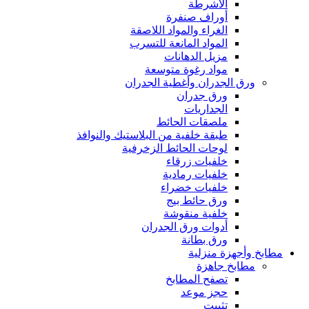
الأشرطة
أوراف صنفرة
الغراء والمواد اللاصقة
المواد المانعة للتسرب
مزيل الدهانات
مواد رغوة متوسعة
ورق الجدران وأغطية الجدران
ورق جدران
الجداريات
ملصقات الحائط
طبقة خلفية من البلاستيك والنوافذ
لوحات الحائط الزخرفية
خلفيات زرقاء
خلفيات رمادية
خلفيات خضراء
ورق حائط بيج
خلفية منقوشة
أدوات ورق الجدران
ورق بطانة
مطابخ وأجهزة منزلية
مطابخ جاهزة
تصفح المطابخ
حجز موعد
تثبيت