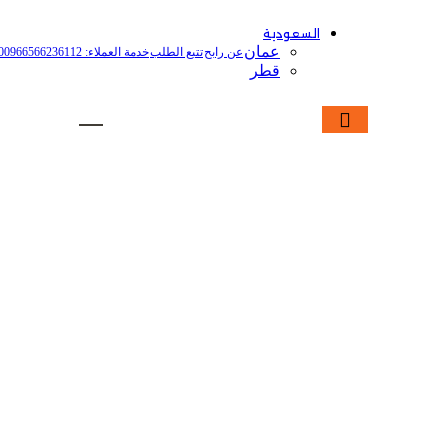
السعودية
عمان
عن رابح
تتبع الطلب
خدمة العملاء: 00966566236112
قطر
رصيدك
0
ر.س
دخول / إشتراك
[mini-wallet]