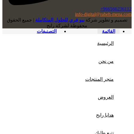
966566236112+
info-digital@rabeh-mena.com
تصميم و تطوير شركة
بيو فري للحلول المتكاملة
|
ﺟﻤﻴﻊ اﻟﺤﻘﻮق
ﻣﺤﻔﻮﻇﺔ لشرﻛﺔ رابح
القائمة
التصنيفات
الرئيسية
من نحن
متجر المنتجات
العروض
هدايا رابح
تتبع طلبك