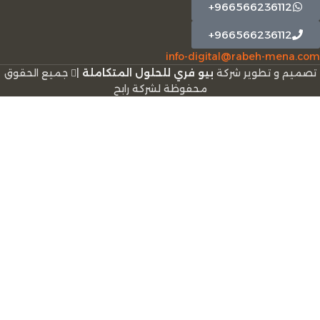
966566236112+
966566236112+
info-digital@rabeh-mena.com
تصميم و تطوير شركة
بيو فري للحلول المتكاملة
|
ﺟﻤﻴﻊ اﻟﺤﻘﻮق
ﻣﺤﻔﻮﻇﺔ لشرﻛﺔ رابح