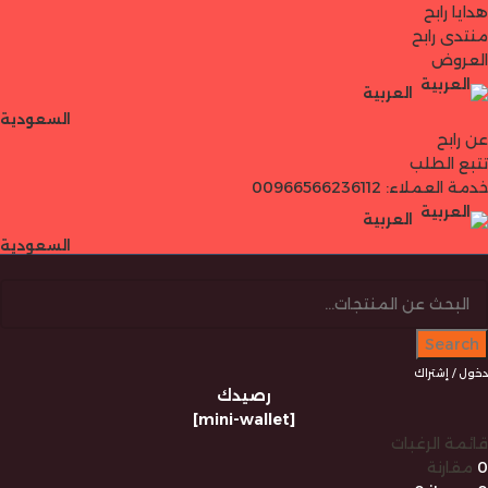
هدايا رابح
منتدى رابح
العروض
العربية
السعودية
عن رابح
تتبع الطلب
خدمة العملاء: 00966566236112
العربية
السعودية
Search
دخول / إشتراك
رصيدك
[mini-wallet]
قائمة الرغبات
0
مقارنة