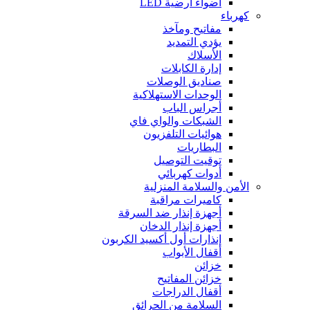
أضواء أرضية LED
كهرباء
مفاتيح ومآخذ
يؤدي التمديد
الأسلاك
إدارة الكابلات
صناديق الوصلات
الوحدات الاستهلاكية
أجراس الباب
الشبكات والواي فاي
هوائيات التلفزيون
البطاريات
توقيت التوصيل
أدوات كهربائي
الأمن والسلامة المنزلية
كاميرات مراقبة
أجهزة إنذار ضد السرقة
أجهزة إنذار الدخان
إنذارات أول أكسيد الكربون
أقفال الأبواب
خزائن
خزائن المفاتيح
أقفال الدراجات
السلامة من الحرائق