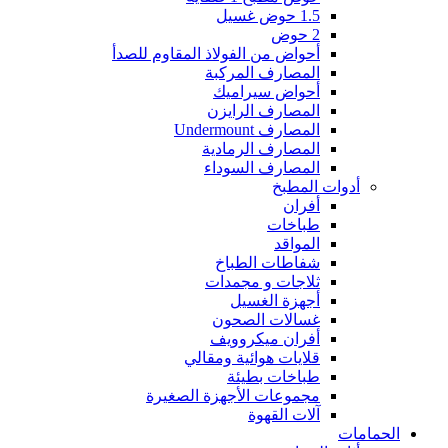
1.5 حوض غسيل
2 حوض
أحواض من الفولاذ المقاوم للصدأ
المصارف المركبة
أحواض سيراميك
المصارف الرايزن
المصارف Undermount
المصارف الرمادية
المصارف السوداء
أدوات المطبخ
أفران
طباخات
المواقد
شفاطات الطباخ
ثلاجات و مجمدات
أجهزة الغسيل
غسالات الصحون
أفران ميكروويف
قلايات هوائية ومقالي
طباخات بطيئة
مجموعات الأجهزة الصغيرة
آلات القهوة
الحمامات