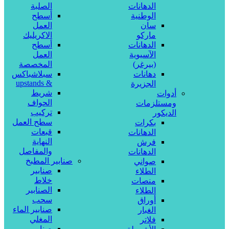
الدهانات
الصلبة
الوطنية
أسطح
سان
العمل
ماركو
الاكريليك
الدهانات
أسطح
الآسيوية
العمل
(بيرغر)
المخصصة
دهانات
سبلاشباكس
& upstands
الجزيرة
شريط
أدوات
الحواف
ومستلزمات
تركيب
الديكور
سطح العمل
بكرات
قبعات
الدهانات
النهاية
فرش
والمفاصل
الدهانات
صنابير المطبخ
صواني
صنابير
الطلاء
خلاط
منصات
الصنابير
الطلاء
سحب
أوراق
صنابير الماء
الغبار
المغلي
فلاتر
صنابير