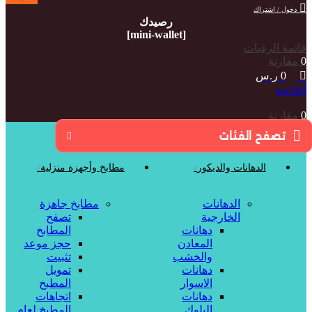
دخول / إشتراك
رصيدك
[mini-wallet]
قائمة الرغبات
0
مقارنة
0
ر.س
القائمة
0
مقارنة
تصفح الفئات
الدهانات والديكور
مطابخ وأجهزة منزلية
الدهانات
مطابخ جاهزة
الخارجية
تصفح
دهانات
المطابخ
المعادن
حجز موعد
والخشب
تثبيت
دهانات
تمويل
الاسوار
المطبخ
دهانات
اتجاهات
البلوك
المطبخ لعام