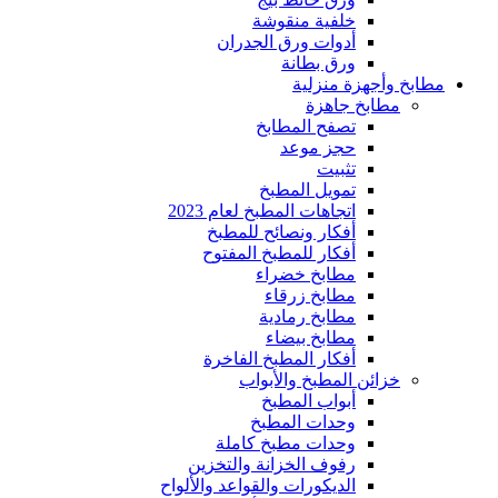
خلفية منقوشة
أدوات ورق الجدران
ورق بطانة
مطابخ وأجهزة منزلية
مطابخ جاهزة
تصفح المطابخ
حجز موعد
تثبيت
تمويل المطبخ
اتجاهات المطبخ لعام 2023
أفكار ونصائح للمطبخ
أفكار للمطبخ المفتوح
مطابخ خضراء
مطابخ زرقاء
مطابخ رمادية
مطابخ بيضاء
أفكار المطبخ الفاخرة
خزائن المطبخ والأبواب
أبواب المطبخ
وحدات المطبخ
وحدات مطبخ كاملة
رفوف الخزانة والتخزين
الديكورات والقواعد والألواح