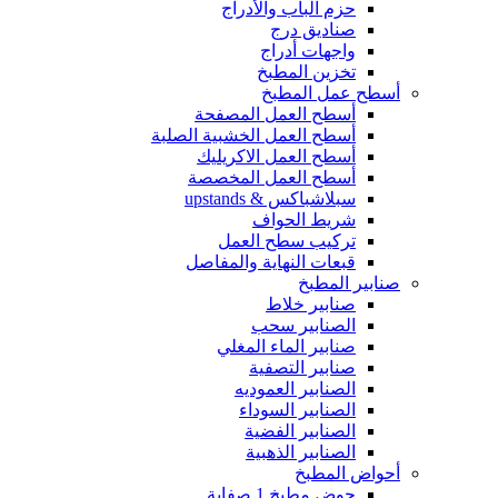
حزم الباب والأدراج
صناديق درج
واجهات أدراج
تخزين المطبخ
أسطح عمل المطبخ
أسطح العمل المصفحة
أسطح العمل الخشبية الصلبة
أسطح العمل الاكريليك
أسطح العمل المخصصة
سبلاشباكس & upstands
شريط الحواف
تركيب سطح العمل
قبعات النهاية والمفاصل
صنابير المطبخ
صنابير خلاط
الصنابير سحب
صنابير الماء المغلي
صنابير التصفية
الصنابير العموديه
الصنابير السوداء
الصنابير الفضية
الصنابير الذهبية
أحواض المطبخ
حوض مطبخ 1 صفاية