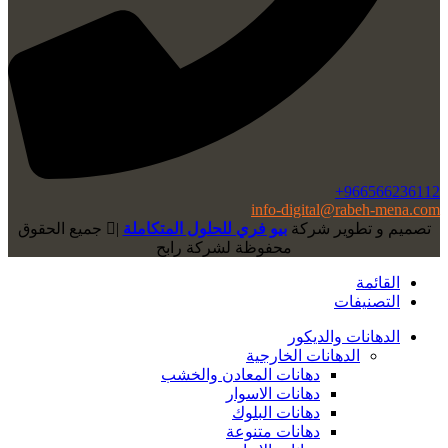
966566236112+
info-digital@rabeh-mena.com
تصميم و تطوير شركة
بيو فري للحلول المتكاملة
|
ﺟﻤﻴﻊ اﻟﺤﻘﻮق
ﻣﺤﻔﻮﻇﺔ لشرﻛﺔ رابح
القائمة
التصنيفات
الدهانات والديكور
الدهانات الخارجية
دهانات المعادن والخشب
دهانات الاسوار
دهانات البلوك
دهانات متنوعة