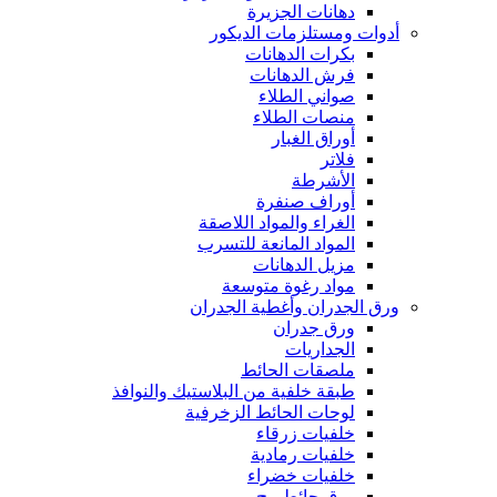
دهانات الجزيرة
أدوات ومستلزمات الديكور
بكرات الدهانات
فرش الدهانات
صواني الطلاء
منصات الطلاء
أوراق الغبار
فلاتر
الأشرطة
أوراف صنفرة
الغراء والمواد اللاصقة
المواد المانعة للتسرب
مزيل الدهانات
مواد رغوة متوسعة
ورق الجدران وأغطية الجدران
ورق جدران
الجداريات
ملصقات الحائط
طبقة خلفية من البلاستيك والنوافذ
لوحات الحائط الزخرفية
خلفيات زرقاء
خلفيات رمادية
خلفيات خضراء
ورق حائط بيج