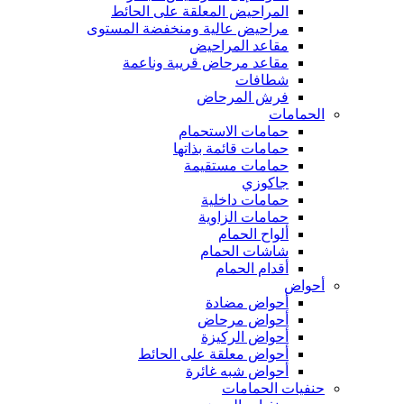
المراحيض المعلقة على الحائط
مراحيض عالية ومنخفضة المستوى
مقاعد المراحيض
مقاعد مرحاض قريبة وناعمة
شطافات
فرش المرحاض
الحمامات
حمامات الاستحمام
حمامات قائمة بذاتها
حمامات مستقيمة
جاكوزي
حمامات داخلية
حمامات الزاوية
ألواح الحمام
شاشات الحمام
أقدام الحمام
أحواض
أحواض مضادة
أحواض مرحاض
أحواض الركيزة
أحواض معلقة على الحائط
أحواض شبه غائرة
حنفيات الحمامات