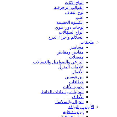
الواح الاثاث
القوالب الزخرفية
لوح التفاف
عتب
الكسوة الخشبية
لوحات دور علوي
ألواح السقالات
السلالم وأجزاء الدرج
ملحقات
مسامير
مقابض ومقابض
مفصلات
البراغي والصواميل والغسالات
علامات المنزل
الأقفال
بين قوسين
خطافات
أجهزة الأثاث
المثبتات وسدادات الحائط
الأظافر
الحبال والسلاسل
الأبواب والنوافذ
أبواب داخلية
أبواب خارجية