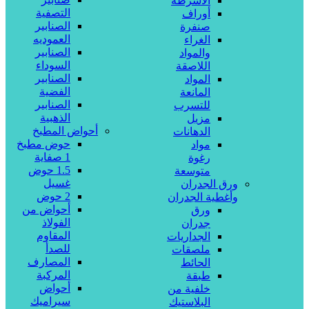
الأشرطة
التصفية
أوراف
الصنابير
صنفرة
العموديه
الغراء
الصنابير
والمواد
السوداء
اللاصقة
الصنابير
المواد
الفضية
المانعة
الصنابير
للتسرب
الذهبية
مزيل
أحواض المطبخ
الدهانات
حوض مطبخ
مواد
1 صفاية
رغوة
1.5 حوض
متوسعة
غسيل
ورق الجدران
2 حوض
وأغطية الجدران
أحواض من
ورق
الفولاذ
جدران
المقاوم
الجداريات
للصدأ
ملصقات
المصارف
الحائط
المركبة
طبقة
أحواض
خلفية من
سيراميك
البلاستيك