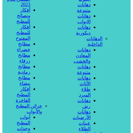
2023
دهانات
أفكار
متنوعة
ونصائح
دهانات
للمطبخ
الابواب
أفكار
دهانات
للمطبخ
ديكورية
المفتوح
الدهانات
مطابخ
الداخلية
خضراء
دهانات
مطابخ
المعادن
زرقاء
والخشب
مطابخ
دهانات
رمادية
متنوعة
مطابخ
دهانات
بيضاء
الأثاث
أفكار
طلاء
المطبخ
المبرد
الفاخرة
دهانات
خزائن المطبخ
رش
والأبواب
دهانات
أبواب
الأرضيات
المطبخ
عينات
وحدات
الطلاء