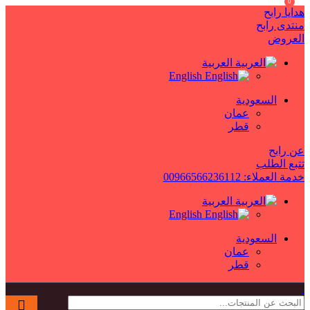
0
هدايا رابح
منتدى رابح
العروض
العربية
English
السعودية
عمان
قطر
عن رابح
تتبع الطلب
خدمة العملاء: 00966566236112
العربية
English
السعودية
عمان
قطر