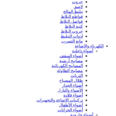
جروت
لاصق
تبليط المالج
قواطع البلاط
فواصل البلاط
كتبة البلاط
جروت البلاط
ادوات التبليط
مانع التسرب
الكهرباء والإضاءة
أضواء داخلية
أضواء السقف
مصابيح أرضية
المصابيح الكهربائية
مصابيح الطاولة
الثريات
ظلال المصباح
أضواء الجدار
الأضواء والنازل
أضواء قلادة
تركيبات الإضاءة والتجهيزات
أضواء الأطفال
أضواء الخزانات
أضواء خارجية