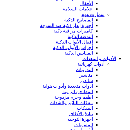
الأقفال
علامات السلامة
سمارت هوم
المصابيح الذكية
أجهزة إنذار ذكية ضد السرقة
كاميرات مراقبة ذكية
التدفئة الذكية
أقفال الأبواب الذكية
أجراس الأبواب الذكية
المقابس الذكية
الأدوات و المعدات
أدوات كهربائية
التدريبات
مناشير
ساندرز
أدوات متعددة وأدوات هواية
المطاحن الزاوية
أطقم وحزم مزدوجة
مفكات التأثير والشدات
المفكات
بنادق الأظافر
أجهزة التوجيه
المسويات