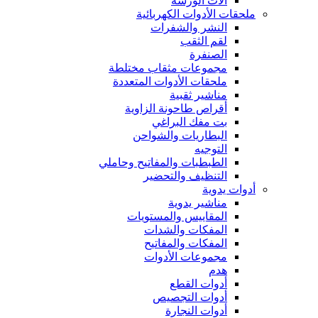
آلات الورشة
ملحقات الأدوات الكهربائية
النشر والشفرات
لقم الثقب
الصنفرة
مجموعات مثقاب مختلطة
ملحقات الأدوات المتعددة
مناشير ثقبية
أقراص طاحونة الزاوية
بت مفك البراغي
البطاريات والشواحن
التوجيه
الطبطبات والمفاتيح وحاملي
التنظيف والتحضير
أدوات يدوية
مناشير يدوية
المقاييس والمستويات
المفكات والشدات
المفكات والمفاتيح
مجموعات الأدوات
هدم
أدوات القطع
أدوات التجصيص
أدوات النجارة