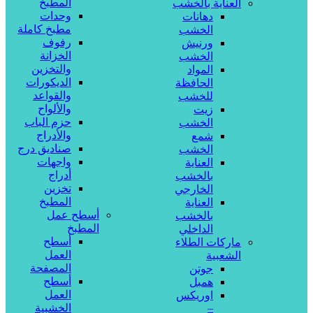
المطبخ
العناية بالخشب
وحدات
دهانات
مطبخ كاملة
الخشب
رفوف
ورنيش
الخزانة
الخشب
والتخزين
المواد
الديكورات
الحافظة
والقواعد
للخشب
والألواح
زيت
حزم الباب
الخشب
والأدراج
شمع
صناديق درج
الخشب
واجهات
العناية
أدراج
بالخشب
تخزين
الخارجي
المطبخ
العناية
أسطح عمل
بالخشب
المطبخ
الداخلي
أسطح
ماركات الطلاء
العمل
الشعبية
المصفحة
جوتن
أسطح
همبل
العمل
اوريكس
–
الخشبية