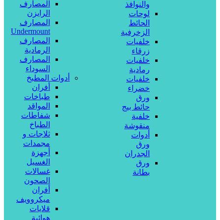
المصارف
والنوافذ
الرايزن
لوحات
المصارف
الحائط
Undermount
الزخرفية
المصارف
خلفيات
الرمادية
زرقاء
المصارف
خلفيات
السوداء
رمادية
أدوات المطبخ
خلفيات
أفران
خضراء
طباخات
ورق
المواقد
حائط بيج
شفاطات
خلفية
الطباخ
منقوشة
ثلاجات و
أدوات
مجمدات
ورق
أجهزة
الجدران
الغسيل
ورق
غسالات
بطانة
الصحون
أفران
ميكروويف
قلايات
هوائية