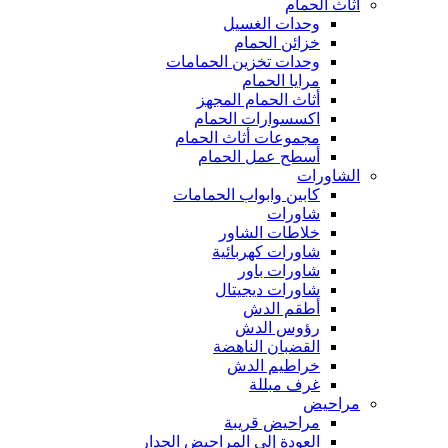
أثاث الحمام
وحدات الغسيل
خزائن الحمام
وحدات تخزين الحمامات
مرايا الحمام
أثاث الحمام المجهز
اكسسوارات الحمام
مجموعات أثاث الحمام
أسطح عمل الحمام
الشاورات
كابين وابواب الحمامات
شاورات
خلاطات الشاور
شاورات كهربائية
شاورات باور
شاورات ديجيتال
أطقم الدش
رؤوس الدش
القضبان الناهضة
خراطيم الدش
غرف مبللة
مراحيض
مراحيض قريبة
العودة إلى المراحيض الجدار