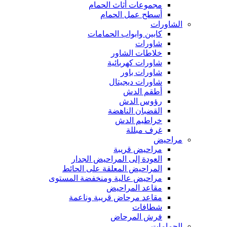
مجموعات أثاث الحمام
أسطح عمل الحمام
الشاورات
كابين وابواب الحمامات
شاورات
خلاطات الشاور
شاورات كهربائية
شاورات باور
شاورات ديجيتال
أطقم الدش
رؤوس الدش
القضبان الناهضة
خراطيم الدش
غرف مبللة
مراحيض
مراحيض قريبة
العودة إلى المراحيض الجدار
المراحيض المعلقة على الحائط
مراحيض عالية ومنخفضة المستوى
مقاعد المراحيض
مقاعد مرحاض قريبة وناعمة
شطافات
فرش المرحاض
الحمامات