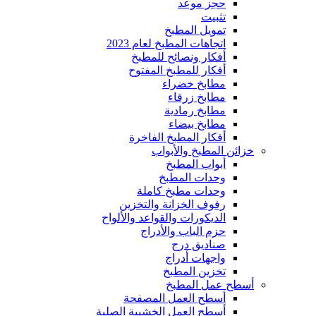
حجز موعد
تثبيت
تمويل المطبخ
اتجاهات المطبخ لعام 2023
أفكار ونصائح للمطبخ
أفكار للمطبخ المفتوح
مطابخ خضراء
مطابخ زرقاء
مطابخ رمادية
مطابخ بيضاء
أفكار المطبخ الفاخرة
خزائن المطبخ والأبواب
أبواب المطبخ
وحدات المطبخ
وحدات مطبخ كاملة
رفوف الخزانة والتخزين
الديكورات والقواعد والألواح
حزم الباب والأدراج
صناديق درج
واجهات أدراج
تخزين المطبخ
أسطح عمل المطبخ
أسطح العمل المصفحة
أسطح العمل الخشبية الصلبة