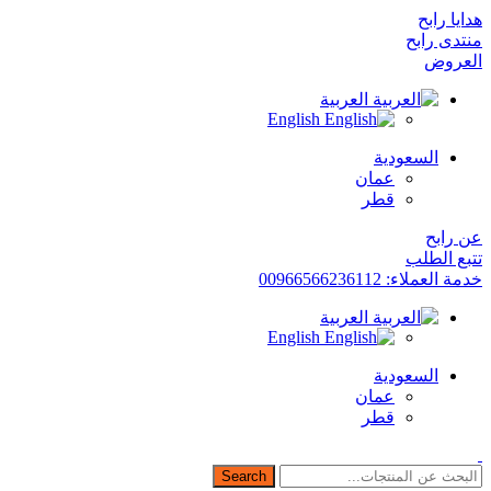
هدايا رابح
منتدى رابح
العروض
العربية
English
السعودية
عمان
قطر
عن رابح
تتبع الطلب
خدمة العملاء: 00966566236112
العربية
English
السعودية
عمان
قطر
Search