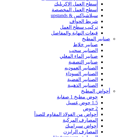
أسطح العمل الاكريليك
أسطح العمل المخصصة
سبلاشباكس & upstands
شريط الحواف
تركيب سطح العمل
قبعات النهاية والمفاصل
صنابير المطبخ
صنابير خلاط
الصنابير سحب
صنابير الماء المغلي
صنابير التصفية
الصنابير العموديه
الصنابير السوداء
الصنابير الفضية
الصنابير الذهبية
أحواض المطبخ
حوض مطبخ 1 صفاية
1.5 حوض غسيل
2 حوض
أحواض من الفولاذ المقاوم للصدأ
المصارف المركبة
أحواض سيراميك
المصارف الرايزن