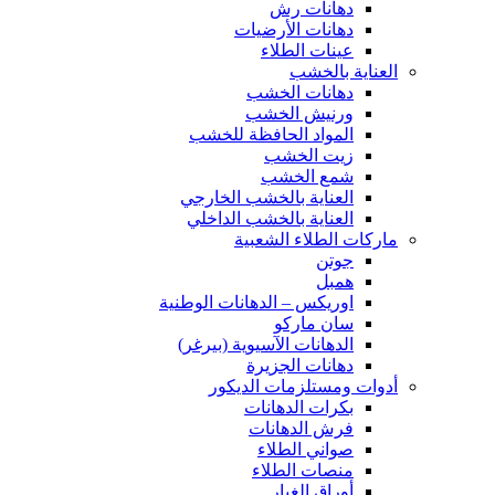
دهانات رش
دهانات الأرضيات
عينات الطلاء
العناية بالخشب
دهانات الخشب
ورنيش الخشب
المواد الحافظة للخشب
زيت الخشب
شمع الخشب
العناية بالخشب الخارجي
العناية بالخشب الداخلي
ماركات الطلاء الشعبية
جوتن
همبل
اوريكس – الدهانات الوطنية
سان ماركو
الدهانات الآسيوية (بيرغر)
دهانات الجزيرة
أدوات ومستلزمات الديكور
بكرات الدهانات
فرش الدهانات
صواني الطلاء
منصات الطلاء
أوراق الغبار