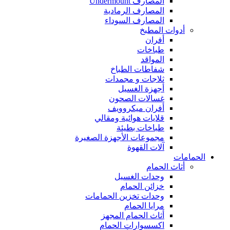
المصارف Undermount
المصارف الرمادية
المصارف السوداء
أدوات المطبخ
أفران
طباخات
المواقد
شفاطات الطباخ
ثلاجات و مجمدات
أجهزة الغسيل
غسالات الصحون
أفران ميكروويف
قلايات هوائية ومقالي
طباخات بطيئة
مجموعات الأجهزة الصغيرة
آلات القهوة
الحمامات
أثاث الحمام
وحدات الغسيل
خزائن الحمام
وحدات تخزين الحمامات
مرايا الحمام
أثاث الحمام المجهز
اكسسوارات الحمام