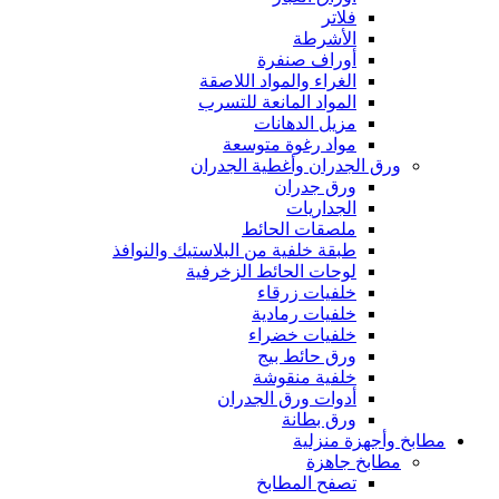
فلاتر
الأشرطة
أوراف صنفرة
الغراء والمواد اللاصقة
المواد المانعة للتسرب
مزيل الدهانات
مواد رغوة متوسعة
ورق الجدران وأغطية الجدران
ورق جدران
الجداريات
ملصقات الحائط
طبقة خلفية من البلاستيك والنوافذ
لوحات الحائط الزخرفية
خلفيات زرقاء
خلفيات رمادية
خلفيات خضراء
ورق حائط بيج
خلفية منقوشة
أدوات ورق الجدران
ورق بطانة
مطابخ وأجهزة منزلية
مطابخ جاهزة
تصفح المطابخ