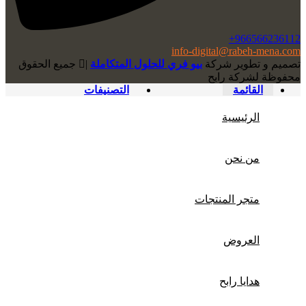
966566236112+
info-digital@rabeh-mena.com
تصميم و تطوير شركة
بيو فري للحلول المتكاملة
|
ﺟﻤﻴﻊ اﻟﺤﻘﻮق
ﻣﺤﻔﻮﻇﺔ لشرﻛﺔ رابح
القائمة
التصنيفات
الرئيسية
من نحن
متجر المنتجات
العروض
هدايا رابح