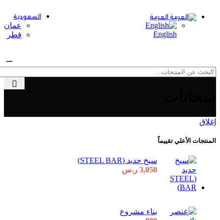
السعودية
العربية
عمان
English
قطر
القائمة
سخانات
إغلاق
المنتجات الأعلي تقييماً
سيخ حديد (STEEL BAR)
3,050
ر.س
بناء مشروع