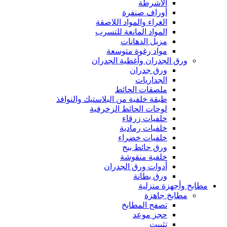
الأشرطة
أوراف صنفرة
الغراء والمواد اللاصقة
المواد المانعة للتسرب
مزيل الدهانات
مواد رغوة متوسعة
ورق الجدران وأغطية الجدران
ورق جدران
الجداريات
ملصقات الحائط
طبقة خلفية من البلاستيك والنوافذ
لوحات الحائط الزخرفية
خلفيات زرقاء
خلفيات رمادية
خلفيات خضراء
ورق حائط بيج
خلفية منقوشة
أدوات ورق الجدران
ورق بطانة
مطابخ وأجهزة منزلية
مطابخ جاهزة
تصفح المطابخ
حجز موعد
تثبيت