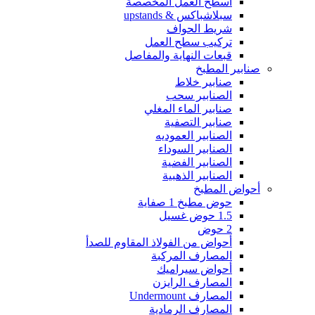
أسطح العمل المخصصة
سبلاشباكس & upstands
شريط الحواف
تركيب سطح العمل
قبعات النهاية والمفاصل
صنابير المطبخ
صنابير خلاط
الصنابير سحب
صنابير الماء المغلي
صنابير التصفية
الصنابير العموديه
الصنابير السوداء
الصنابير الفضية
الصنابير الذهبية
أحواض المطبخ
حوض مطبخ 1 صفاية
1.5 حوض غسيل
2 حوض
أحواض من الفولاذ المقاوم للصدأ
المصارف المركبة
أحواض سيراميك
المصارف الرايزن
المصارف Undermount
المصارف الرمادية