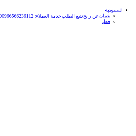
السعودية
عمان
عن رابح
تتبع الطلب
خدمة العملاء: 00966566236112
قطر
رصيدك
0
ر.س
دخول / إشتراك
[mini-wallet]