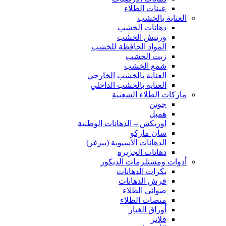
عينات الطلاء
العناية بالخشب
دهانات الخشب
ورنيش الخشب
المواد الحافظة للخشب
زيت الخشب
شمع الخشب
العناية بالخشب الخارجي
العناية بالخشب الداخلي
ماركات الطلاء الشعبية
جوتن
همبل
اوريكس – الدهانات الوطنية
سان ماركو
الدهانات الآسيوية (بيرغر)
دهانات الجزيرة
أدوات ومستلزمات الديكور
بكرات الدهانات
فرش الدهانات
صواني الطلاء
منصات الطلاء
أوراق الغبار
فلاتر