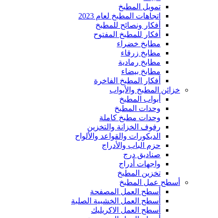
تمويل المطبخ
اتجاهات المطبخ لعام 2023
أفكار ونصائح للمطبخ
أفكار للمطبخ المفتوح
مطابخ خضراء
مطابخ زرقاء
مطابخ رمادية
مطابخ بيضاء
أفكار المطبخ الفاخرة
خزائن المطبخ والأبواب
أبواب المطبخ
وحدات المطبخ
وحدات مطبخ كاملة
رفوف الخزانة والتخزين
الديكورات والقواعد والألواح
حزم الباب والأدراج
صناديق درج
واجهات أدراج
تخزين المطبخ
أسطح عمل المطبخ
أسطح العمل المصفحة
أسطح العمل الخشبية الصلبة
أسطح العمل الاكريليك