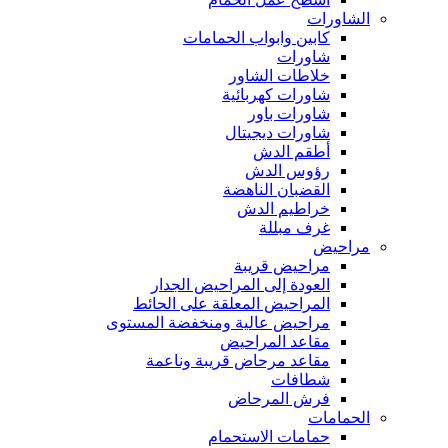
الشاورات
كابين وابواب الحمامات
شاورات
خلاطات الشاور
شاورات كهربائية
شاورات باور
شاورات ديجيتال
أطقم الدش
رؤوس الدش
القضبان الناهضة
خراطيم الدش
غرف مبللة
مراحيض
مراحيض قريبة
العودة إلى المراحيض الجدار
المراحيض المعلقة على الحائط
مراحيض عالية ومنخفضة المستوى
مقاعد المراحيض
مقاعد مرحاض قريبة وناعمة
شطافات
فرش المرحاض
الحمامات
حمامات الاستحمام